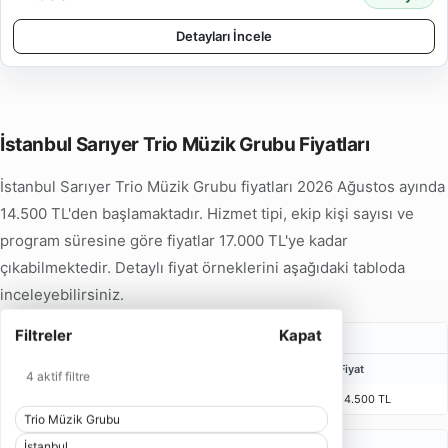
Detayları İncele
İstanbul Sarıyer Trio Müzik Grubu Fiyatları
İstanbul Sarıyer Trio Müzik Grubu fiyatları 2026 Ağustos ayında
14.500 TL'den başlamaktadır. Hizmet tipi, ekip kişi sayısı ve
program süresine göre fiyatlar 17.000 TL'ye kadar
çıkabilmektedir. Detaylı fiyat örneklerini aşağıdaki tabloda
inceleyebilirsiniz.
Filtreler
Kapat
Karşılama Trio Müzik Grubu Fiyatları
Kişi
Bulunma Süresi
Program
Fiyat
4 aktif filtre
3 Kişi
45 Dakika
30 Dakika
14.500 TL
Trio Müzik Grubu
Düğün Trio Müzik Grubu Fiyatları
İstanbul