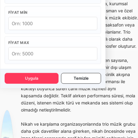
Trio müzik grubu; nikah, kokteyl, karşılama, kurumsal
davet, otel etkinliği, restoran programı, lansman ve özel
FIYAT MIN
kutlamalarda zarif canlı müzik sunan küçük müzik ekibidir.
Genellikle keman, çello, piyano, gitar, flüt, saksafon veya
vokal gibi enstrüman kombinasyonlarıyla planlanır. Trio
ekipleri büyük sahne orkestralarından farklı olarak daha
FIYAT MAX
sade, şık ve ortam müziğine uygun bir atmosfer oluşturur.
Trio müzik grubu fiyatları; ekipteki müzisyen sayısına,
performans süresine, repertuar türüne, şehir dışı ulaşım
ihtiyacına, ses sistemi gereksinimine ve etkinlik akışına
Uygula
Temizle
göre değişir. Kısa bir nikah karşılama performansı ile
kokteyl boyunca süren canlı müzik hizmeti aynı
kapsamda değildir. Teklif alırken performans süresi, mola
düzeni, istenen müzik türü ve mekanda ses sistemi olup
olmadığı netleştirilmelidir.
Nikah ve karşılama organizasyonlarında trio müzik grubu
daha çok davetliler alana girerken, nikah öncesinde veya