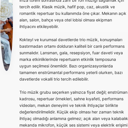
imza töreni sonrasında zarif bir fon müziği sağlamak için
tercih edilir. Klasik müzik, hafif pop, caz, akustik ve
romantik repertuar bu kullanımda öne çıkar. Mekanın açık
alan, salon, bahçe veya otel lobisi olması ekipman
ihtiyacını etkileyebilir.
Kokteyl ve kurumsal davetlerde trio müzik, konuşmaları
bastırmadan ortamı dolduran kaliteli bir canlı performans
sunmalıdır. Lansman, gala, resepsiyon, fuar daveti veya
marka etkinliklerinde repertuarın etkinlik temposuna
uygun seçilmesi önemlidir. Bazı organizasyonlarda
tamamen enstrümantal performans yeterli olurken, bazı
davetlerde vokalli trio tercih edilebilir.
Trio müzik grubu seçerken yalnızca fiyat değil; enstrüman
kadrosu, repertuar örnekleri, sahne kıyafeti, performans
videoları, mekan deneyimi ve teknik ihtiyaçlar birlikte
değerlendirilmelidir. Küçük ekip olması her zaman teknik
ihtiyaç olmadığı anlamına gelmez; açık alan veya kalabalık
mekanda mikrofon, küçük ses sistemi veya elektrik erişimi