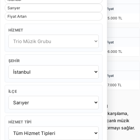
Sarıyer
Kişi
Bulunma Süresi
Program
Fiyat
Fiyat Artan
3 Kişi
1 Saat 10 Dakika
45 Dakika
15.000 TL
HIZMET
Özel Davet Trio Müzik Grubu Fiyatları
Kişi
Bulunma Süresi
Program
Fiyat
3 Kişi
1 Saat 20 Dakika
1 Saat
16.000 TL
ŞEHIR
Lansman Trio Müzik Grubu Fiyatları
Kişi
Bulunma Süresi
Program
Fiyat
3 Kişi
1 Saat 30 Dakika
2 x 25 Dakika
17.000 TL
İLÇE
İstanbul Sarıyer Trio Müzik Grubu
Trio müzik grubu kiralama; nikah, kokteyl, karşılama,
kurumsal davet ve özel etkinliklerde zarif canlı müzik
HIZMET TIPI
sunan profesyonel küçük ekipleri karşılaştırmayı sağlar.