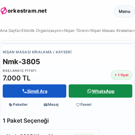
orkestram.net
Menu
Ana Sayfa
>
Etkinlik Organizasyon
>
Nişan Töreni
>
Nişan Masası Kiralama
>
NIŞAN MASASI KIRALAMA / KAYSERI
Nmk-3805
BAŞLANGIÇ FIYATI
+ 1 fiyat
7.000 TL
Simdi Ara
WhatsApp
Paketler
Mesaj
Favori
1 Paket Seçeneği