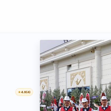
★
4.9
(4)