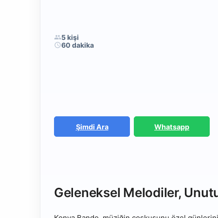
5 kişi
60 dakika
Şimdi Ara
Whatsapp
Geleneksel Melodiler, Unut
Konya Bando, müziğin coşkusunu özel günleriniz