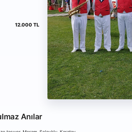
12.000 TL
ulmaz Anılar
e taşıyor. Meram, Selçuklu, Karatay,