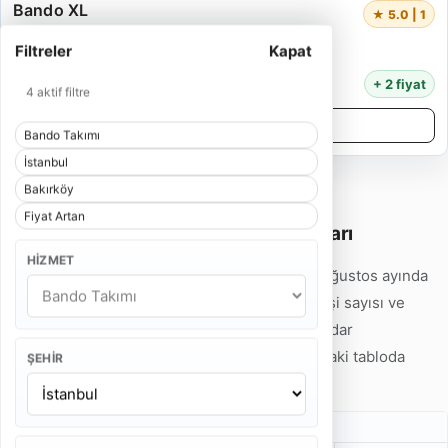
Bando XL
★ 5.0 | 1
5 Kişi
Filtreler
Kapat
55 Dakika
14.000 TL
+ 2 fiyat
4 aktif filtre
Detayları İncele
Bando Takımı
İstanbul
Bakırköy
Fiyat Artan
İstanbul Bakırköy Bando Takımı Fiyatları
HIZMET
İstanbul Bakırköy Bando Takımı fiyatları 2026 Ağustos ayında
7.500 TL'den başlamaktadır. Hizmet tipi, ekip kişi sayısı ve
program süresine göre fiyatlar 32.000 TL'ye kadar
çıkabilmektedir. Detaylı fiyat örneklerini aşağıdaki tabloda
ŞEHIR
inceleyebilirsiniz.
Gelin Alma Bando Takımı Fiyatları