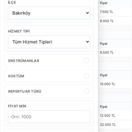
İLÇE
Kişi
Bulunma Süresi
Program
Fiyat
4 Kişi
1 Saat 15 Dakika
55 Dakika
7.500 TL
5 Kişi
1 Saat 15 Dakika
55 Dakika
9.000 TL
HIZMET TIPI
Düğün Bando Takımı Fiyatları
Kişi
Bulunma Süresi
Program
Fiyat
4 Kişi
55 Dakika
40 Dakika
9.500 TL
ENSTRÜMANLAR
Açılış Bando Takımı Fiyatları
Kişi
Bulunma Süresi
Program
Fiyat
KOSTÜM
4 Kişi
1 Saat 15 Dakika
2 x 25 Dakika
10.000 TL
REPERTUAR TÜRÜ
Kurumsal Etkinlik Bando Takımı Fiyatları
FIYAT MIN
Kişi
Bulunma Süresi
Program
Fiyat
4 Kişi
1 Saat 30 Dakika
3 x 25 Dakika
12.500 TL
6 Kişi
1 Saat 30 Dakika
3 x 20 Dakika
32.000 TL