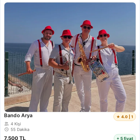
Bando Arya
★ 4.0 | 1
4 Kişi
55 Dakika
7.500 TL
+ 5 fiyat