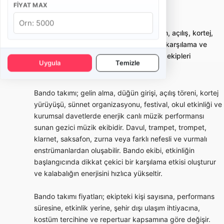
FIYAT MAX
İstanbul Bakırköy Bando Takımı
Bando takımı kiralama; gelin alma, düğün, açılış, kortej,
sünnet ve kurumsal etkinliklerde enerjik karşılama ve
yürüyüş performansı sunan profesyonel ekipleri
Uygula
Temizle
karşılaştırmayı sağlar.
Bando takımı; gelin alma, düğün girişi, açılış töreni, kortej
yürüyüşü, sünnet organizasyonu, festival, okul etkinliği ve
kurumsal davetlerde enerjik canlı müzik performansı
sunan gezici müzik ekibidir. Davul, trampet, trompet,
klarnet, saksafon, zurna veya farklı nefesli ve vurmalı
enstrümanlardan oluşabilir. Bando ekibi, etkinliğin
başlangıcında dikkat çekici bir karşılama etkisi oluşturur
ve kalabalığın enerjisini hızlıca yükseltir.
Bando takımı fiyatları; ekipteki kişi sayısına, performans
süresine, etkinlik yerine, şehir dışı ulaşım ihtiyacına,
kostüm tercihine ve repertuar kapsamına göre değişir.