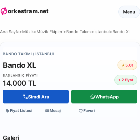
orkestram.net
Menu
Ana Sayfa
>
Müzik
>
Müzik Ekipleri
>
Bando Takımı
>
İstanbul
>
Bando XL
BANDO TAKIMI / İSTANBUL
Bando XL
★
5.0
1
BAŞLANGIÇ FIYATI
+ 2 fiyat
14.000 TL
Simdi Ara
WhatsApp
Fiyat Listesi
Mesaj
Favori
Galeri