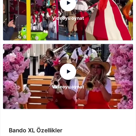
▶
Videoyu oynat
▶
Videoyu oynat
Bando XL Özellikler