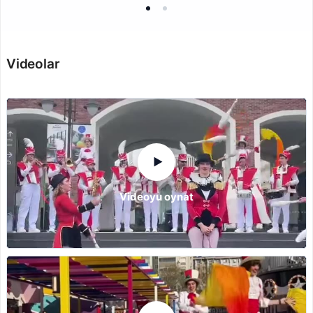
Videolar
▶
Videoyu oynat