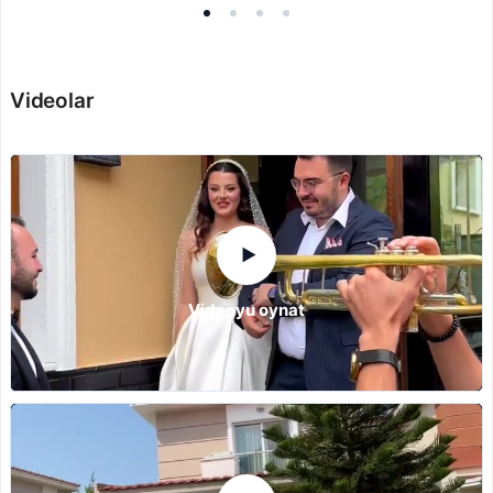
Videolar
▶
Videoyu oynat