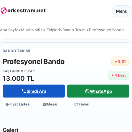
orkestram.net
Menu
Ana Sayfa
>
Müzik
>
Müzik Ekipleri
>
Bando Takımı
>
Profesyonel Bando
BANDO TAKIMI
Profesyonel Bando
★
5.0
1
BAŞLANGIÇ FIYATI
+ 4 fiyat
13.000 TL
Simdi Ara
WhatsApp
Fiyat Listesi
Mesaj
Favori
Galeri