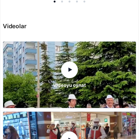
Videolar
▶
Videoyu oynat