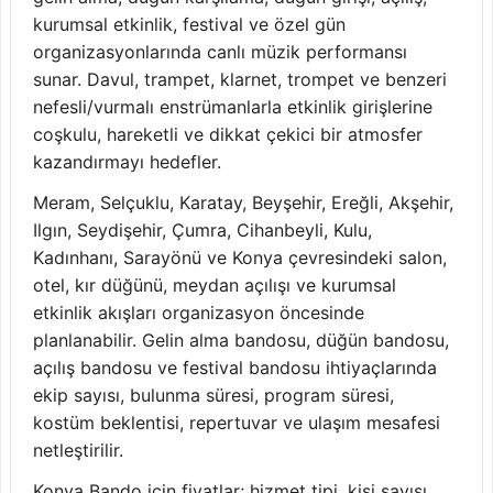
kurumsal etkinlik, festival ve özel gün
organizasyonlarında canlı müzik performansı
sunar. Davul, trampet, klarnet, trompet ve benzeri
nefesli/vurmalı enstrümanlarla etkinlik girişlerine
coşkulu, hareketli ve dikkat çekici bir atmosfer
kazandırmayı hedefler.
Meram, Selçuklu, Karatay, Beyşehir, Ereğli, Akşehir,
Ilgın, Seydişehir, Çumra, Cihanbeyli, Kulu,
Kadınhanı, Sarayönü ve Konya çevresindeki salon,
otel, kır düğünü, meydan açılışı ve kurumsal
etkinlik akışları organizasyon öncesinde
planlanabilir. Gelin alma bandosu, düğün bandosu,
açılış bandosu ve festival bandosu ihtiyaçlarında
ekip sayısı, bulunma süresi, program süresi,
kostüm beklentisi, repertuvar ve ulaşım mesafesi
netleştirilir.
Konya Bando için fiyatlar; hizmet tipi, kişi sayısı,