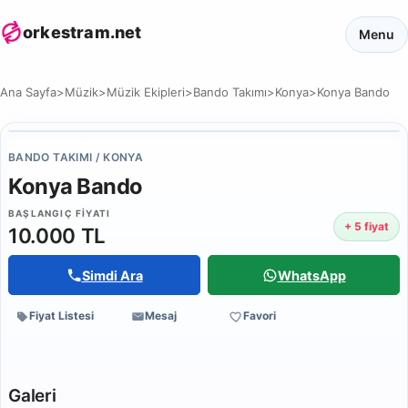
orkestram.net
Menu
Ana Sayfa
>
Müzik
>
Müzik Ekipleri
>
Bando Takımı
>
Konya
>
Konya Bando
BANDO TAKIMI / KONYA
Konya Bando
BAŞLANGIÇ FIYATI
+ 5 fiyat
10.000 TL
Simdi Ara
WhatsApp
Fiyat Listesi
Mesaj
Favori
Galeri