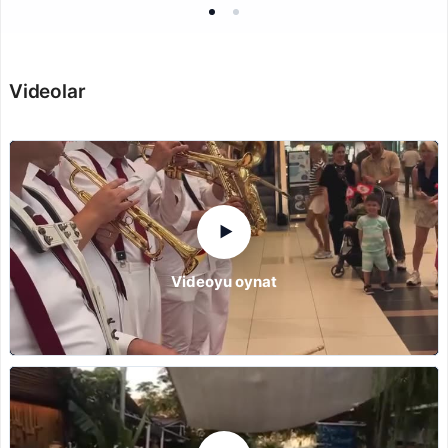
Videolar
▶
Videoyu oynat