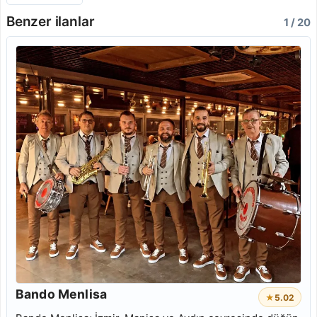
Benzer ilanlar
1 / 20
Bando Menlisa
★
5.0
2