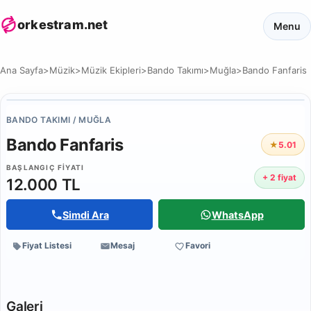
orkestram.net
Menu
Ana Sayfa
>
Müzik
>
Müzik Ekipleri
>
Bando Takımı
>
Muğla
>
Bando Fanfaris
BANDO TAKIMI / MUĞLA
Bando Fanfaris
★
5.0
1
BAŞLANGIÇ FIYATI
+ 2 fiyat
12.000 TL
Simdi Ara
WhatsApp
Fiyat Listesi
Mesaj
Favori
Galeri