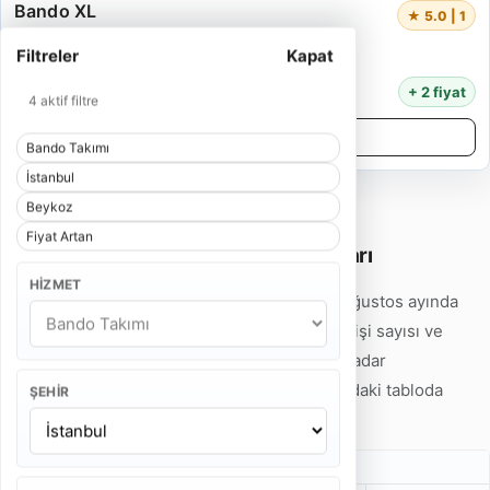
Bando XL
★ 5.0 | 1
5 Kişi
Filtreler
Kapat
55 Dakika
14.000 TL
+ 2 fiyat
4 aktif filtre
Detayları İncele
Bando Takımı
İstanbul
Beykoz
Fiyat Artan
İstanbul Beykoz Bando Takımı Fiyatları
HIZMET
İstanbul Beykoz Bando Takımı fiyatları 2026 Ağustos ayında
7.500 TL'den başlamaktadır. Hizmet tipi, ekip kişi sayısı ve
program süresine göre fiyatlar 32.000 TL'ye kadar
çıkabilmektedir. Detaylı fiyat örneklerini aşağıdaki tabloda
ŞEHIR
inceleyebilirsiniz.
Gelin Alma Bando Takımı Fiyatları