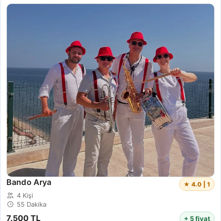
Bando Arya
★ 4.0 | 1
4 Kişi
55 Dakika
7.500 TL
+ 5 fiyat