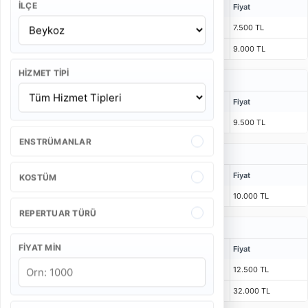
İLÇE
Kişi
Bulunma Süresi
Program
Fiyat
4 Kişi
1 Saat 15 Dakika
55 Dakika
7.500 TL
5 Kişi
1 Saat 15 Dakika
55 Dakika
9.000 TL
HIZMET TIPI
Düğün Bando Takımı Fiyatları
Kişi
Bulunma Süresi
Program
Fiyat
4 Kişi
55 Dakika
40 Dakika
9.500 TL
ENSTRÜMANLAR
Açılış Bando Takımı Fiyatları
Kişi
Bulunma Süresi
Program
Fiyat
KOSTÜM
4 Kişi
1 Saat 15 Dakika
2 x 25 Dakika
10.000 TL
REPERTUAR TÜRÜ
Kurumsal Etkinlik Bando Takımı Fiyatları
FIYAT MIN
Kişi
Bulunma Süresi
Program
Fiyat
4 Kişi
1 Saat 30 Dakika
3 x 25 Dakika
12.500 TL
6 Kişi
1 Saat 30 Dakika
3 x 20 Dakika
32.000 TL