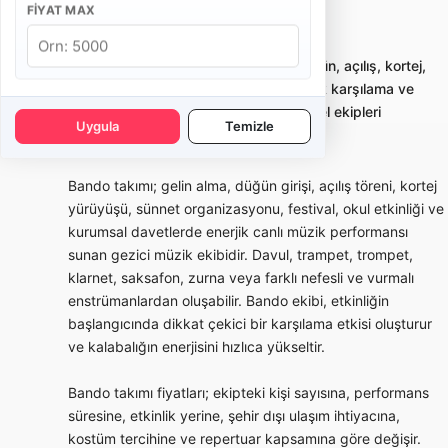
FIYAT MAX
İstanbul Beykoz Bando Takımı
Bando takımı kiralama; gelin alma, düğün, açılış, kortej,
sünnet ve kurumsal etkinliklerde enerjik karşılama ve
yürüyüş performansı sunan profesyonel ekipleri
Uygula
Temizle
karşılaştırmayı sağlar.
Bando takımı; gelin alma, düğün girişi, açılış töreni, kortej
yürüyüşü, sünnet organizasyonu, festival, okul etkinliği ve
kurumsal davetlerde enerjik canlı müzik performansı
sunan gezici müzik ekibidir. Davul, trampet, trompet,
klarnet, saksafon, zurna veya farklı nefesli ve vurmalı
enstrümanlardan oluşabilir. Bando ekibi, etkinliğin
başlangıcında dikkat çekici bir karşılama etkisi oluşturur
ve kalabalığın enerjisini hızlıca yükseltir.
Bando takımı fiyatları; ekipteki kişi sayısına, performans
süresine, etkinlik yerine, şehir dışı ulaşım ihtiyacına,
kostüm tercihine ve repertuar kapsamına göre değişir.