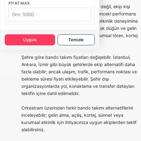
FIYAT MAX
Bando takımı seçerken yalnızca fiyata değil, ekip kişi
sayısına, repertuar örneklerine, daha önceki performans
videolarına, kostüm seçeneklerine ve etkinlik deneyimine
bakmak gerekir. Bazı bandolar daha çok düğün ve gelin
alma odaklı çalışırken, bazı ekipler kurumsal tören, kortej
Uygula
Temizle
ve festival tecrübesiyle öne çıkar.
Şehre göre bando takımı fiyatları değişebilir. İstanbul,
Ankara, İzmir gibi büyük şehirlerde ekip alternatifi daha
fazla olabilir; ancak ulaşım, trafik, performans noktası ve
bekleme süresi fiyatı etkileyebilir. Şehir dışı
organizasyonlarda yol, konaklama ve transfer detayları
teklifin içine dahil edilmelidir.
Orkestram üzerinden farklı bando takımı alternatiflerini
inceleyebilir; gelin alma, açılış, kortej, sünnet veya
kurumsal etkinlik için ihtiyacınıza uygun ekiplerden teklif
alabilirsiniz.