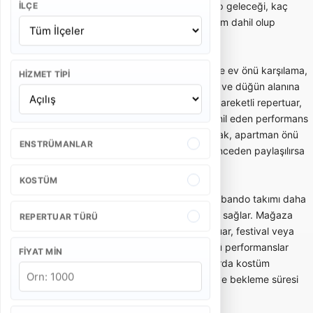
Bu yüzden teklif alırken kaç kişilik ekip geleceği, kaç
İLÇE
dakika performans yapılacağı ve ulaşım dahil olup
olmadığı netleştirilmelidir.
Gelin alma ve düğün bandosu, özellikle ev önü karşılama,
HIZMET TIPI
gelin çıkarma, konvoy öncesi eğlence ve düğün alanına
enerjik giriş gibi anlarda tercih edilir. Hareketli repertuar,
oyun havaları ve davetlileri sürece dahil eden performans
tarzı bu kullanımda önemlidir. Dar sokak, apartman önü
ENSTRÜMANLAR
veya açık alan gibi mekan detayları önceden paylaşılırsa
ekip planlaması daha doğru yapılır.
KOSTÜM
Açılış, kortej ve kurumsal etkinliklerde bando takımı daha
düzenli, ritimli ve dikkat çekici bir akış sağlar. Mağaza
REPERTUAR TÜRÜ
açılışı, belediye etkinliği, okul töreni, fuar, festival veya
marka aktivasyonlarında kısa ve güçlü performanslar
FIYAT MIN
tercih edilebilir. Bu tür organizasyonlarda kostüm
bütünlüğü, saat planı, yürüyüş rotası ve bekleme süresi
teklifin önemli parçalarıdır.