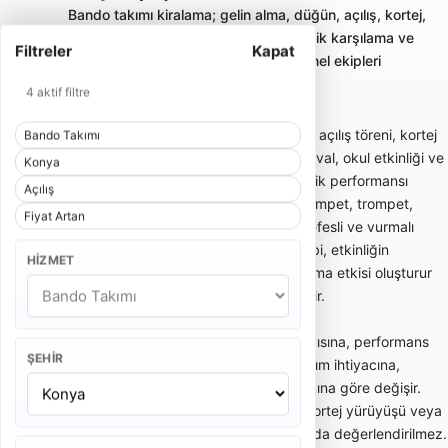
Bando takımı kiralama; gelin alma, düğün, açılış, kortej,
sünnet ve kurumsal etkinliklerde enerjik karşılama ve
Filtreler
Kapat
yürüyüş performansı sunan profesyonel ekipleri
karşılaştırmayı sağlar.
4 aktif filtre
Bando takımı; gelin alma, düğün girişi, açılış töreni, kortej
Bando Takımı
yürüyüşü, sünnet organizasyonu, festival, okul etkinliği ve
Konya
kurumsal davetlerde enerjik canlı müzik performansı
Açılış
sunan gezici müzik ekibidir. Davul, trampet, trompet,
Fiyat Artan
klarnet, saksafon, zurna veya farklı nefesli ve vurmalı
enstrümanlardan oluşabilir. Bando ekibi, etkinliğin
HIZMET
başlangıcında dikkat çekici bir karşılama etkisi oluşturur
ve kalabalığın enerjisini hızlıca yükseltir.
Bando takımı fiyatları; ekipteki kişi sayısına, performans
ŞEHIR
süresine, etkinlik yerine, şehir dışı ulaşım ihtiyacına,
kostüm tercihine ve repertuar kapsamına göre değişir.
Kısa gelin alma performansı ile uzun kortej yürüyüşü veya
kurumsal açılış programı aynı kapsamda değerlendirilmez.