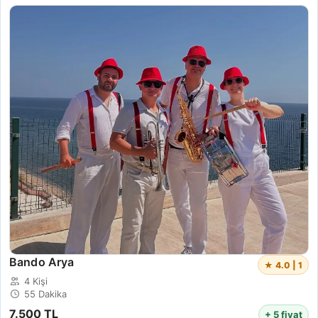
Bando Arya
★ 4.0 | 1
4 Kişi
55 Dakika
7.500 TL
+ 5 fiyat