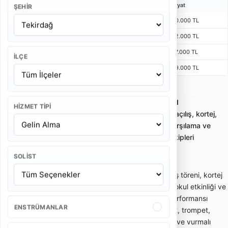
Kişi
Bulunma Süresi
Program
Fiyat
ŞEHIR
4 Kişi
1 Saat 15 Dakika
55 Dakika
10.000 TL
5 Kişi
1 Saat 15 Dakika
55 Dakika
12.000 TL
6 Kişi
1 Saat 15 Dakika
55 Dakika
17.000 TL
İLÇE
7 Kişi
1 Saat 15 Dakika
55 Dakika
19.000 TL
Tekirdağ Gelin Alma Bando Takımı
HIZMET TIPI
Bando takımı kiralama; gelin alma, düğün, açılış, kortej,
sünnet ve kurumsal etkinliklerde enerjik karşılama ve
yürüyüş performansı sunan profesyonel ekipleri
karşılaştırmayı sağlar.
SOLIST
Bando takımı; gelin alma, düğün girişi, açılış töreni, kortej
yürüyüşü, sünnet organizasyonu, festival, okul etkinliği ve
kurumsal davetlerde enerjik canlı müzik performansı
ENSTRÜMANLAR
sunan gezici müzik ekibidir. Davul, trampet, trompet,
klarnet, saksafon, zurna veya farklı nefesli ve vurmalı