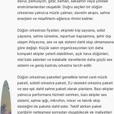
davul, perküsyon, gitar, keman, saksafon veya yöresel
enstrümanlardan oluşabilir. Doğru seçilen bir düğün
orkestrası yalnızca müzik çalmaz; davetin akışını, sahne
enerjisini ve misafirlerin eğlence ritmini belirler.
Düğün orkestrası fiyatları; ekipteki kişi sayısına, solist
yapısına, sahne süresine, repertuar kapsamına, şehir dışı
ulaşım ihtiyacına, ses ve ışık sistemi dahil olup olmamasına
göre değişir. Küçük salon organizasyonları için daha
kompakt ekipler yeterli olabilirken, açık hava düğünleri,
otel balo salonları ve kalabalık davetlerde daha güçlü ses
sistemi ve geniş kadrolu orkestra tercih edilir.
Düğün orkestrası paketleri genellikle temel canlı müzik
paketi, solistli orkestra paketi, DJ destekli orkestra paketi
ve ses-ışık dahil sahne paketi olarak planlanır. Bazı ekipler
yalnızca performans hizmeti verirken, bazı ekipler ses
sistemi, sahne ışığı, mikrofon, mixer ve teknik ekip
desteğini de pakete dahil eder. Teklif alırken paket
içeriğinin netleşmesi sonradan oluşabilecek ek maliyetleri