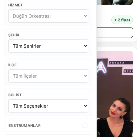
HIZMET
Hasan Gürsaç
22.000 TL
+ 2 fiyat
Detayları İncele
ŞEHIR
İLÇE
SOLIST
ENSTRÜMANLAR