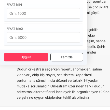
törenlerinde daha zarif, akustik veya hafif pop repertuar
FIYAT MIN
tercih edilebilir. Sünnet organizasyonlarında ise çocuklara
ve ailelere uygun, hareketli ve sahne yönetimi güçlü
ekipler daha doğru olur.
FIYAT MAX
Şehre göre düğün orkestrası fiyatları da değişebilir.
İstanbul, Ankara, İzmir gibi büyük şehirlerde ekip
alternatifi daha fazla olabilir; ancak trafik, ulaşım, sahne
kurulumu ve teknik ekip ihtiyacı fiyatı etkileyebilir. Şehir
dışı organizasyonlarda yol, konaklama ve transfer
Uygula
Temizle
detayları teklifin içine dahil edilmelidir.
Düğün orkestrası seçerken repertuar örnekleri, sahne
videoları, ekip kişi sayısı, ses sistemi kapasitesi,
performans süresi, mola düzeni ve teknik ihtiyaçlar
mutlaka sorulmalıdır. Orkestram üzerinden farklı düğün
orkestrası alternatiflerini inceleyebilir, organizasyon türüne
ve şehrine uygun ekiplerden teklif alabilirsiniz.