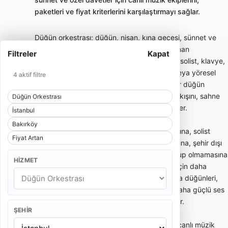
paketleri ve fiyat kriterlerini karşılaştırmayı sağlar.
Düğün orkestrası; düğün, nişan, kına gecesi, sünnet ve
özel davetlerde canlı müzik performansı sunan
Filtreler
Kapat
profesyonel müzik ekibidir. Orkestra yapısı; solist, klavye,
davul, perküsyon, gitar, keman, saksafon veya yöresel
4 aktif filtre
enstrümanlardan oluşabilir. Doğru seçilen bir düğün
orkestrası yalnızca müzik çalmaz; davetin akışını, sahne
Düğün Orkestrası
enerjisini ve misafirlerin eğlence ritmini belirler.
İstanbul
Bakırköy
Düğün orkestrası fiyatları; ekipteki kişi sayısına, solist
Fiyat Artan
yapısına, sahne süresine, repertuar kapsamına, şehir dışı
ulaşım ihtiyacına, ses ve ışık sistemi dahil olup olmamasına
HIZMET
göre değişir. Küçük salon organizasyonları için daha
kompakt ekipler yeterli olabilirken, açık hava düğünleri,
otel balo salonları ve kalabalık davetlerde daha güçlü ses
sistemi ve geniş kadrolu orkestra tercih edilir.
ŞEHIR
Düğün orkestrası paketleri genellikle temel canlı müzik