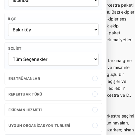
paketi, solistli orkestra paketi, DJ destekli orkestra paketi
ve ses-ışık dahil sahne paketi olarak planlanır. Bazı ekipler
yalnızca performans hizmeti verirken, bazı ekipler ses
İLÇE
sistemi, sahne ışığı, mikrofon, mixer ve teknik ekip
desteğini de pakete dahil eder. Teklif alırken paket
içeriğinin netleşmesi sonradan oluşabilecek ek maliyetleri
azaltır.
SOLIST
DJ mi orkestra mı sorusunda karar etkinliğin tarzına göre
verilmelidir. Canlı performans, sahne enerjisi ve misafirle
etkileşim isteniyorsa düğün orkestrası daha güçlü bir
ENSTRÜMANLAR
seçenektir. Kesintisiz dans müziği, modern geçişler ve
daha kompakt kurulum isteniyorsa DJ tercih edilebilir.
REPERTUAR TÜRÜ
Birçok organizasyonda en iyi sonuç, canlı orkestra ve DJ
desteğinin birlikte planlanmasıyla alınır.
EKIPMAN HIZMETI
Kına, nişan ve sünnet organizasyonlarında orkestra seçimi
düğünden farklı olabilir. Kına gecelerinde oyun havaları,
UYGUN ORGANIZASYON TURLERI
roman havası ve geleneksel repertuar öne çıkarken; nişan