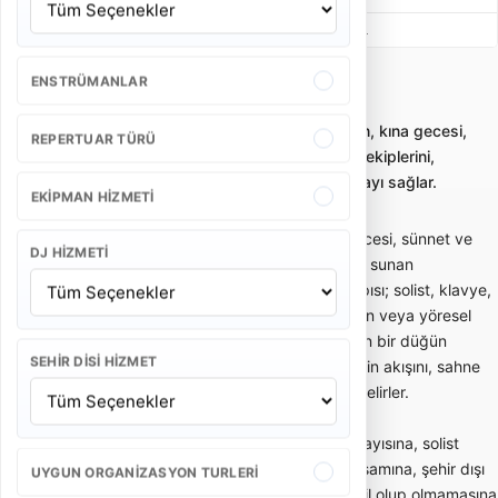
Beste Müzik
55.000 - 90.500 TL
ENSTRÜMANLAR
İzmir Beydağ Düğün Orkestrası
Düğün orkestrası kiralama; düğün, nişan, kına gecesi,
REPERTUAR TÜRÜ
sünnet ve özel davetler için canlı müzik ekiplerini,
paketleri ve fiyat kriterlerini karşılaştırmayı sağlar.
EKIPMAN HIZMETI
Düğün orkestrası; düğün, nişan, kına gecesi, sünnet ve
DJ HIZMETI
özel davetlerde canlı müzik performansı sunan
profesyonel müzik ekibidir. Orkestra yapısı; solist, klavye,
davul, perküsyon, gitar, keman, saksafon veya yöresel
enstrümanlardan oluşabilir. Doğru seçilen bir düğün
SEHIR DISI HIZMET
orkestrası yalnızca müzik çalmaz; davetin akışını, sahne
enerjisini ve misafirlerin eğlence ritmini belirler.
Düğün orkestrası fiyatları; ekipteki kişi sayısına, solist
yapısına, sahne süresine, repertuar kapsamına, şehir dışı
UYGUN ORGANIZASYON TURLERI
ulaşım ihtiyacına, ses ve ışık sistemi dahil olup olmamasına