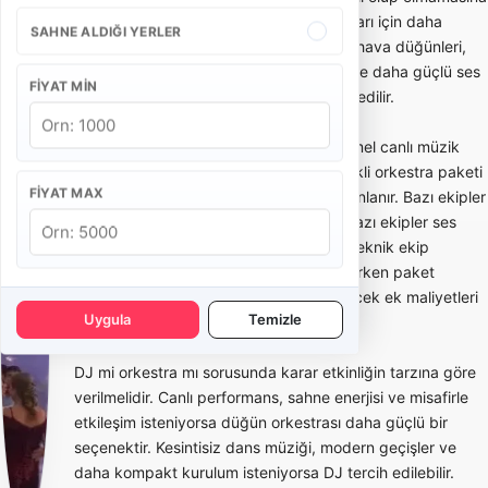
göre değişir. Küçük salon organizasyonları için daha
SAHNE ALDIĞI YERLER
kompakt ekipler yeterli olabilirken, açık hava düğünleri,
otel balo salonları ve kalabalık davetlerde daha güçlü ses
FIYAT MIN
sistemi ve geniş kadrolu orkestra tercih edilir.
Düğün orkestrası paketleri genellikle temel canlı müzik
paketi, solistli orkestra paketi, DJ destekli orkestra paketi
FIYAT MAX
ve ses-ışık dahil sahne paketi olarak planlanır. Bazı ekipler
yalnızca performans hizmeti verirken, bazı ekipler ses
sistemi, sahne ışığı, mikrofon, mixer ve teknik ekip
desteğini de pakete dahil eder. Teklif alırken paket
içeriğinin netleşmesi sonradan oluşabilecek ek maliyetleri
Uygula
Temizle
azaltır.
DJ mi orkestra mı sorusunda karar etkinliğin tarzına göre
verilmelidir. Canlı performans, sahne enerjisi ve misafirle
etkileşim isteniyorsa düğün orkestrası daha güçlü bir
seçenektir. Kesintisiz dans müziği, modern geçişler ve
daha kompakt kurulum isteniyorsa DJ tercih edilebilir.