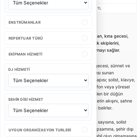
Beste Müzik
55.000 - 90.500 TL
ENSTRÜMANLAR
İzmir Tire Düğün Orkestrası
Düğün orkestrası kiralama; düğün, nişan, kına gecesi,
REPERTUAR TÜRÜ
sünnet ve özel davetler için canlı müzik ekiplerini,
paketleri ve fiyat kriterlerini karşılaştırmayı sağlar.
EKIPMAN HIZMETI
Düğün orkestrası; düğün, nişan, kına gecesi, sünnet ve
DJ HIZMETI
özel davetlerde canlı müzik performansı sunan
profesyonel müzik ekibidir. Orkestra yapısı; solist, klavye,
davul, perküsyon, gitar, keman, saksafon veya yöresel
enstrümanlardan oluşabilir. Doğru seçilen bir düğün
SEHIR DISI HIZMET
orkestrası yalnızca müzik çalmaz; davetin akışını, sahne
enerjisini ve misafirlerin eğlence ritmini belirler.
Düğün orkestrası fiyatları; ekipteki kişi sayısına, solist
yapısına, sahne süresine, repertuar kapsamına, şehir dışı
UYGUN ORGANIZASYON TURLERI
ulaşım ihtiyacına, ses ve ışık sistemi dahil olup olmamasına