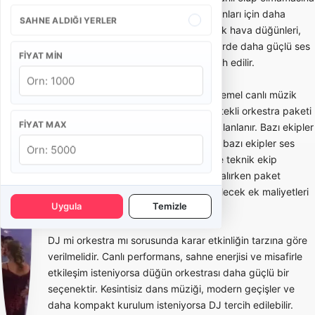
göre değişir. Küçük salon organizasyonları için daha
SAHNE ALDIĞI YERLER
kompakt ekipler yeterli olabilirken, açık hava düğünleri,
otel balo salonları ve kalabalık davetlerde daha güçlü ses
FIYAT MIN
sistemi ve geniş kadrolu orkestra tercih edilir.
Düğün orkestrası paketleri genellikle temel canlı müzik
paketi, solistli orkestra paketi, DJ destekli orkestra paketi
FIYAT MAX
ve ses-ışık dahil sahne paketi olarak planlanır. Bazı ekipler
yalnızca performans hizmeti verirken, bazı ekipler ses
sistemi, sahne ışığı, mikrofon, mixer ve teknik ekip
desteğini de pakete dahil eder. Teklif alırken paket
içeriğinin netleşmesi sonradan oluşabilecek ek maliyetleri
Uygula
Temizle
azaltır.
DJ mi orkestra mı sorusunda karar etkinliğin tarzına göre
verilmelidir. Canlı performans, sahne enerjisi ve misafirle
etkileşim isteniyorsa düğün orkestrası daha güçlü bir
seçenektir. Kesintisiz dans müziği, modern geçişler ve
daha kompakt kurulum isteniyorsa DJ tercih edilebilir.