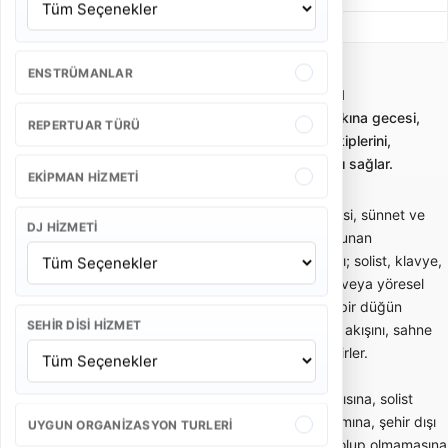
Beste Müzik
58.000 - 93.500 TL
ENSTRÜMANLAR
Manisa Akhisar Düğün Orkestrası
Düğün orkestrası kiralama; düğün, nişan, kına gecesi,
REPERTUAR TÜRÜ
sünnet ve özel davetler için canlı müzik ekiplerini,
paketleri ve fiyat kriterlerini karşılaştırmayı sağlar.
EKIPMAN HIZMETI
Düğün orkestrası; düğün, nişan, kına gecesi, sünnet ve
DJ HIZMETI
özel davetlerde canlı müzik performansı sunan
profesyonel müzik ekibidir. Orkestra yapısı; solist, klavye,
davul, perküsyon, gitar, keman, saksafon veya yöresel
enstrümanlardan oluşabilir. Doğru seçilen bir düğün
SEHIR DISI HIZMET
orkestrası yalnızca müzik çalmaz; davetin akışını, sahne
enerjisini ve misafirlerin eğlence ritmini belirler.
Düğün orkestrası fiyatları; ekipteki kişi sayısına, solist
yapısına, sahne süresine, repertuar kapsamına, şehir dışı
UYGUN ORGANIZASYON TURLERI
ulaşım ihtiyacına, ses ve ışık sistemi dahil olup olmamasına