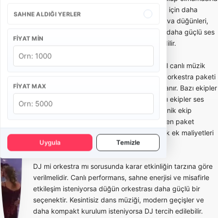
göre değişir. Küçük salon organizasyonları için daha
SAHNE ALDIĞI YERLER
kompakt ekipler yeterli olabilirken, açık hava düğünleri,
otel balo salonları ve kalabalık davetlerde daha güçlü ses
FIYAT MIN
sistemi ve geniş kadrolu orkestra tercih edilir.
Düğün orkestrası paketleri genellikle temel canlı müzik
paketi, solistli orkestra paketi, DJ destekli orkestra paketi
FIYAT MAX
ve ses-ışık dahil sahne paketi olarak planlanır. Bazı ekipler
yalnızca performans hizmeti verirken, bazı ekipler ses
sistemi, sahne ışığı, mikrofon, mixer ve teknik ekip
desteğini de pakete dahil eder. Teklif alırken paket
içeriğinin netleşmesi sonradan oluşabilecek ek maliyetleri
Uygula
Temizle
azaltır.
DJ mi orkestra mı sorusunda karar etkinliğin tarzına göre
verilmelidir. Canlı performans, sahne enerjisi ve misafirle
etkileşim isteniyorsa düğün orkestrası daha güçlü bir
seçenektir. Kesintisiz dans müziği, modern geçişler ve
daha kompakt kurulum isteniyorsa DJ tercih edilebilir.