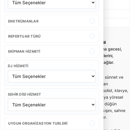
Grup Moda
19.500 - 25.500 TL
Bayan Orkestra
21.000 - 28.000 TL
ENSTRÜMANLAR
Beste Müzik
58.000 - 93.500 TL
REPERTUAR TÜRÜ
Manisa Köprübaşı Düğün Orkestrası
Düğün orkestrası kiralama; düğün, nişan, kına gecesi,
EKIPMAN HIZMETI
sünnet ve özel davetler için canlı müzik ekiplerini,
paketleri ve fiyat kriterlerini karşılaştırmayı sağlar.
DJ HIZMETI
Düğün orkestrası; düğün, nişan, kına gecesi, sünnet ve
özel davetlerde canlı müzik performansı sunan
profesyonel müzik ekibidir. Orkestra yapısı; solist, klavye,
SEHIR DISI HIZMET
davul, perküsyon, gitar, keman, saksafon veya yöresel
enstrümanlardan oluşabilir. Doğru seçilen bir düğün
orkestrası yalnızca müzik çalmaz; davetin akışını, sahne
enerjisini ve misafirlerin eğlence ritmini belirler.
UYGUN ORGANIZASYON TURLERI