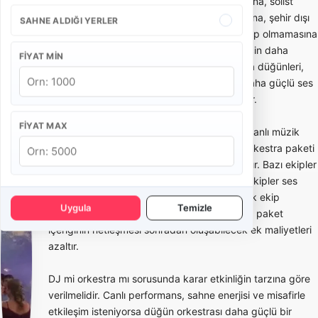
Düğün orkestrası fiyatları; ekipteki kişi sayısına, solist
yapısına, sahne süresine, repertuar kapsamına, şehir dışı
SAHNE ALDIĞI YERLER
ulaşım ihtiyacına, ses ve ışık sistemi dahil olup olmamasına
göre değişir. Küçük salon organizasyonları için daha
FIYAT MIN
kompakt ekipler yeterli olabilirken, açık hava düğünleri,
otel balo salonları ve kalabalık davetlerde daha güçlü ses
sistemi ve geniş kadrolu orkestra tercih edilir.
FIYAT MAX
Düğün orkestrası paketleri genellikle temel canlı müzik
paketi, solistli orkestra paketi, DJ destekli orkestra paketi
ve ses-ışık dahil sahne paketi olarak planlanır. Bazı ekipler
yalnızca performans hizmeti verirken, bazı ekipler ses
sistemi, sahne ışığı, mikrofon, mixer ve teknik ekip
Uygula
Temizle
desteğini de pakete dahil eder. Teklif alırken paket
içeriğinin netleşmesi sonradan oluşabilecek ek maliyetleri
azaltır.
DJ mi orkestra mı sorusunda karar etkinliğin tarzına göre
verilmelidir. Canlı performans, sahne enerjisi ve misafirle
etkileşim isteniyorsa düğün orkestrası daha güçlü bir