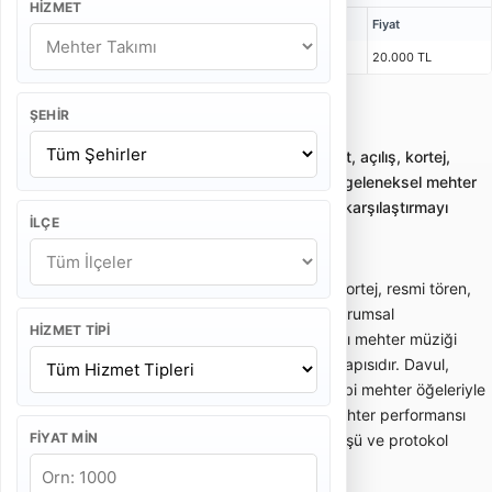
HIZMET
Kişi
Bulunma Süresi
Program
Fiyat
11 Kişi
1 Saat 30 Dakika
2 x 25 Dakika
20.000 TL
ŞEHIR
Mehter Takımı
Mehter takımı kiralama; düğün, sünnet, açılış, kortej,
resmi tören ve kurumsal etkinliklerde geleneksel mehter
repertuarı sunan profesyonel ekipleri karşılaştırmayı
İLÇE
sağlar.
Mehter takımı; düğün, sünnet, açılış, kortej, resmi tören,
belediye etkinliği, okul programı ve kurumsal
HIZMET TIPI
organizasyonlarda geleneksel Osmanlı mehter müziği
performansı sunan profesyonel ekip yapısıdır. Davul,
zurna, zil, nakkare, boru ve sancak gibi mehter öğeleriyle
güçlü bir tören atmosferi oluşturur. Mehter performansı
FIYAT MIN
özellikle giriş, karşılama, kortej yürüyüşü ve protokol
anlarında dikkat çekici bir etki sağlar.