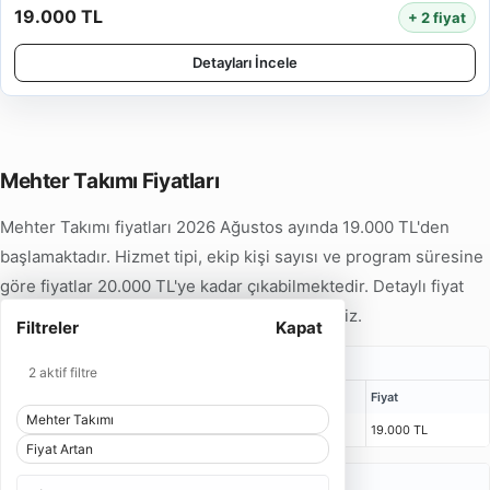
19.000 TL
+ 2 fiyat
Detayları İncele
Mehter Takımı Fiyatları
Mehter Takımı fiyatları 2026 Ağustos ayında 19.000 TL'den
başlamaktadır. Hizmet tipi, ekip kişi sayısı ve program süresine
göre fiyatlar 20.000 TL'ye kadar çıkabilmektedir. Detaylı fiyat
örneklerini aşağıdaki tabloda inceleyebilirsiniz.
Filtreler
Kapat
Gelin Alma Mehter Takımı Fiyatları
2 aktif filtre
Kişi
Bulunma Süresi
Program
Fiyat
Mehter Takımı
11 Kişi
1 Saat 25 Dakika
55 Dakika
19.000 TL
Fiyat Artan
Açılış Mehter Takımı Fiyatları