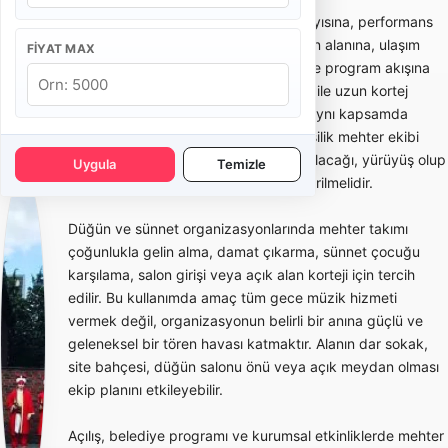
Mehter takımı fiyatları; ekipteki kişi sayısına, performans
süresine, şehir ve ilçe konumuna, tören alanına, ulaşım
FIYAT MAX
ihtiyacına, kostüm/ekip standardına ve program akışına
göre değişir. Kısa bir açılış karşılaması ile uzun kortej
yürüyüşü veya resmi tören programı aynı kapsamda
değerlendirilmez. Teklif alırken kaç kişilik mehter ekibi
geleceği, kaç dakika performans yapılacağı, yürüyüş olup
Uygula
Temizle
olmayacağı ve bekleme süresi netleştirilmelidir.
Düğün ve sünnet organizasyonlarında mehter takımı
çoğunlukla gelin alma, damat çıkarma, sünnet çocuğu
karşılama, salon girişi veya açık alan korteji için tercih
edilir. Bu kullanımda amaç tüm gece müzik hizmeti
vermek değil, organizasyonun belirli bir anına güçlü ve
geleneksel bir tören havası katmaktır. Alanın dar sokak,
site bahçesi, düğün salonu önü veya açık meydan olması
ekip planını etkileyebilir.
Açılış, belediye programı ve kurumsal etkinliklerde mehter