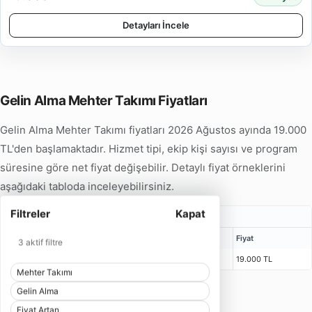
Detayları İncele
Gelin Alma Mehter Takımı Fiyatları
Gelin Alma Mehter Takımı fiyatları 2026 Ağustos ayında 19.000
TL'den başlamaktadır. Hizmet tipi, ekip kişi sayısı ve program
süresine göre net fiyat değişebilir. Detaylı fiyat örneklerini
aşağıdaki tabloda inceleyebilirsiniz.
Filtreler
Kapat
Gelin Alma Mehter Takımı Fiyatları
Kişi
Bulunma Süresi
Program
Fiyat
3 aktif filtre
11 Kişi
1 Saat 25 Dakika
55 Dakika
19.000 TL
Mehter Takımı
Gelin Alma
Gelin Alma Mehter Takımı
Fiyat Artan