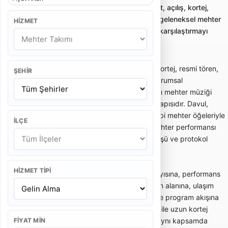
Mehter takımı kiralama; düğün, sünnet, açılış, kortej,
resmi tören ve kurumsal etkinliklerde geleneksel mehter
HIZMET
repertuarı sunan profesyonel ekipleri karşılaştırmayı
sağlar.
Mehter takımı; düğün, sünnet, açılış, kortej, resmi tören,
ŞEHIR
belediye etkinliği, okul programı ve kurumsal
organizasyonlarda geleneksel Osmanlı mehter müziği
performansı sunan profesyonel ekip yapısıdır. Davul,
zurna, zil, nakkare, boru ve sancak gibi mehter öğeleriyle
İLÇE
güçlü bir tören atmosferi oluşturur. Mehter performansı
özellikle giriş, karşılama, kortej yürüyüşü ve protokol
anlarında dikkat çekici bir etki sağlar.
HIZMET TIPI
Mehter takımı fiyatları; ekipteki kişi sayısına, performans
süresine, şehir ve ilçe konumuna, tören alanına, ulaşım
ihtiyacına, kostüm/ekip standardına ve program akışına
göre değişir. Kısa bir açılış karşılaması ile uzun kortej
yürüyüşü veya resmi tören programı aynı kapsamda
FIYAT MIN