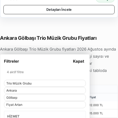
Detayları İncele
Ankara Gölbaşı Trio Müzik Grubu Fiyatları
Ankara Gölbaşı Trio Müzik Grubu fiyatları 2026 Ağustos ayında
12.000 TL'den başlamaktadır. Hizmet tipi, ekip kişi sayısı ve
Filtreler
Kapat
program süresine göre fiyatlar 15.000 TL'ye kadar
çıkabilmektedir. Detaylı fiyat örneklerini aşağıdaki tabloda
4 aktif filtre
inceleyebilirsiniz.
Trio Müzik Grubu
Karşılama Trio Müzik Grubu Fiyatları
Ankara
Kişi
Bulunma Süresi
Program
Fiyat
Gölbaşı
Fiyat Artan
2 Kişi
1 Saat 15 Dakika
55 Dakika
12.000 TL
3 Kişi
1 Saat 15 Dakika
55 Dakika
15.000 TL
HIZMET