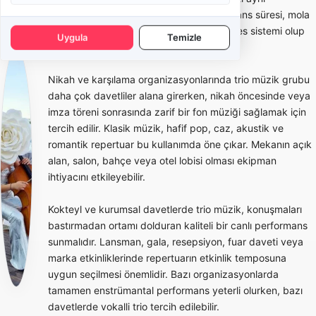
kapsamda değildir. Teklif alırken performans süresi, mola
düzeni, istenen müzik türü ve mekanda ses sistemi olup
Uygula
Temizle
olmadığı netleştirilmelidir.
Nikah ve karşılama organizasyonlarında trio müzik grubu
daha çok davetliler alana girerken, nikah öncesinde veya
imza töreni sonrasında zarif bir fon müziği sağlamak için
tercih edilir. Klasik müzik, hafif pop, caz, akustik ve
romantik repertuar bu kullanımda öne çıkar. Mekanın açık
alan, salon, bahçe veya otel lobisi olması ekipman
ihtiyacını etkileyebilir.
Kokteyl ve kurumsal davetlerde trio müzik, konuşmaları
bastırmadan ortamı dolduran kaliteli bir canlı performans
sunmalıdır. Lansman, gala, resepsiyon, fuar daveti veya
marka etkinliklerinde repertuarın etkinlik temposuna
uygun seçilmesi önemlidir. Bazı organizasyonlarda
tamamen enstrümantal performans yeterli olurken, bazı
davetlerde vokalli trio tercih edilebilir.