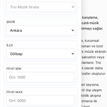
Ankara Gölbaşı Trio Müzik Grubu
Trio müzik grubu kiralama; nikah, kokteyl, karşılama,
ŞEHIR
kurumsal davet ve özel etkinliklerde zarif canlı müzik
sunan profesyonel küçük ekipleri karşılaştırmayı sağlar.
Trio müzik grubu; nikah, kokteyl, karşılama, kurumsal
İLÇE
davet, otel etkinliği, restoran programı, lansman ve özel
kutlamalarda zarif canlı müzik sunan küçük müzik ekibidir.
Genellikle keman, çello, piyano, gitar, flüt, saksafon veya
vokal gibi enstrüman kombinasyonlarıyla planlanır. Trio
ekipleri büyük sahne orkestralarından farklı olarak daha
FIYAT MIN
sade, şık ve ortam müziğine uygun bir atmosfer oluşturur.
Trio müzik grubu fiyatları; ekipteki müzisyen sayısına,
performans süresine, repertuar türüne, şehir dışı ulaşım
FIYAT MAX
ihtiyacına, ses sistemi gereksinimine ve etkinlik akışına
göre değişir. Kısa bir nikah karşılama performansı ile
kokteyl boyunca süren canlı müzik hizmeti aynı