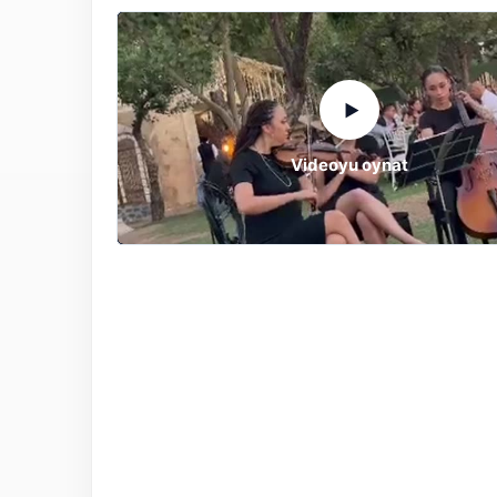
▶
Videoyu oynat