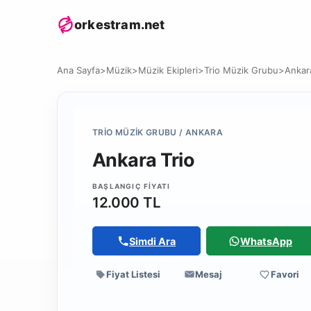
orkestram.net
Ana Sayfa
>
Müzik
>
Müzik Ekipleri
>
Trio Müzik Grubu
>
Ankar
TRIO MÜZIK GRUBU / ANKARA
Ankara Trio
BAŞLANGIÇ FIYATI
12.000 TL
Simdi Ara
WhatsApp
Fiyat Listesi
Mesaj
Favori