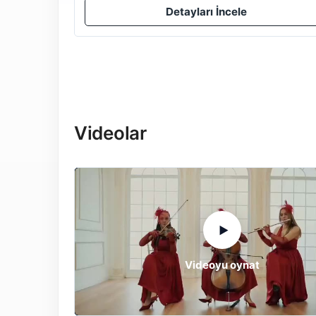
Detayları İncele
Videolar
▶
Videoyu oynat