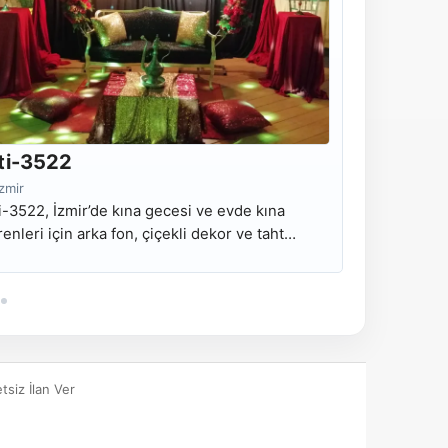
ti-3522
Kti-352
İzmir
İzmir
i-3522, İzmir’de kına gecesi ve evde kına
Kti-3521, İz
renleri için arka fon, çiçekli dekor ve taht
törenleri iç
rulumu odaklı kiralık kına tahtı modelidir.
kurulumu oda
tsiz İlan Ver