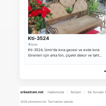
Kti-3524
İzmir
Kti-3524, İzmir’de kına gecesi ve evde kına
törenleri için arka fon, çiçekli dekor ve taht
kurulumu odaklı kiralık kına tahtı modelidir.
orkestram.net
Hakkımızda
İletişim
Sık Sorulan 
2026 orkestram.net. Tüm hakları saklıdır.