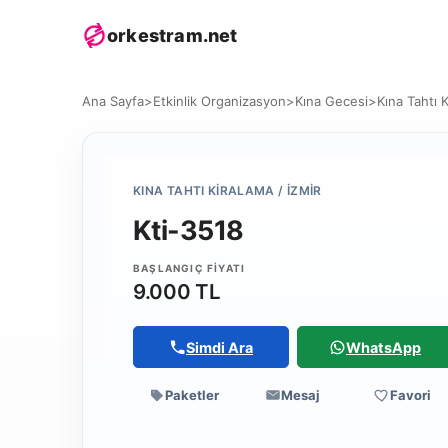
orkestram.net
Ana Sayfa
>
Etkinlik Organizasyon
>
Kına Gecesi
>
Kına Tahtı 
KINA TAHTI KIRALAMA / İZMIR
Kti-3518
BAŞLANGIÇ FIYATI
9.000 TL
Simdi Ara
WhatsApp
Paketler
Mesaj
Favori