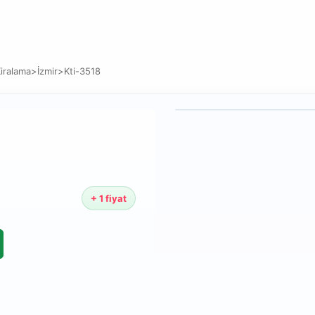
Kiralama
>
İzmir
>
Kti-3518
+ 1 fiyat