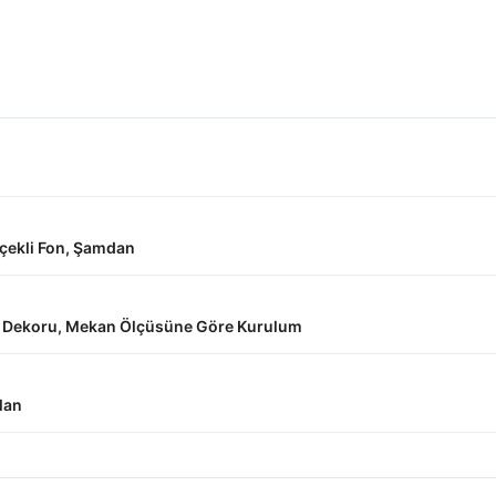
Çiçekli Fon, Şamdan
çek Dekoru, Mekan Ölçüsüne Göre Kurulum
lan