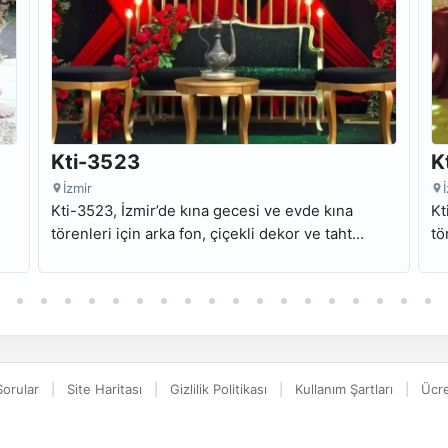
Kti-3523
K
İzmir
Kti-3523, İzmir’de kına gecesi ve evde kına
Kt
törenleri için arka fon, çiçekli dekor ve taht
tö
kurulumu odaklı kiralık kına tahtı modelidir.
ku
Sorular
Site Haritası
Gizlilik Politikası
Kullanım Şartları
Ücre