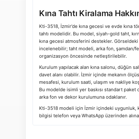
Kına Tahtı Kiralama Hakkı
Kti-3518, İzmir’de kına gecesi ve evde kına tör
tahtı modelidir. Bu model, siyah-gold taht, kır
kına gecesi atmosferini destekler. Görseldeki
incelenebilir; taht modeli, arka fon, şamdan/
organizasyon öncesinde netleştirilebilir.
Kurulum yapılacak alan kına salonu, düğün salo
davet alanı olabilir. İzmir içinde mekanın öl
mesafesi, kurulum saati, ulaşım ve nakliye koşu
Bu modelde isimli yer baskısı standart paket o
arka fon ve dekor kurulumuna odaklanır.
Kti-3518 modeli için İzmir içindeki uygunluk, 
bilgisi telefon veya WhatsApp üzerinden alınab