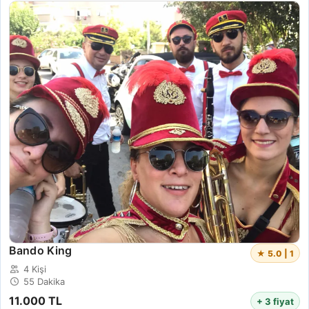
Bando King
★ 5.0 | 1
4 Kişi
55 Dakika
11.000 TL
+ 3 fiyat