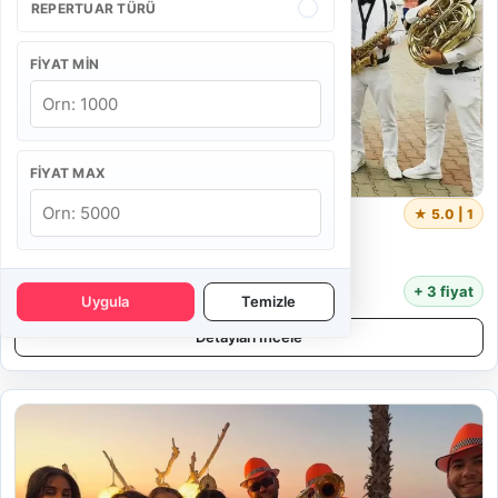
REPERTUAR TÜRÜ
FIYAT MIN
FIYAT MAX
Bir Ankara Bandosu
★ 5.0 | 1
4 Kişi
55 Dakika
8.500 TL
+ 3 fiyat
Uygula
Temizle
Detayları İncele