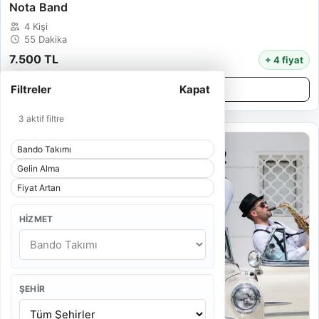
Nota Band
4 Kişi
55 Dakika
7.500 TL
+ 4 fiyat
Filtreler
Kapat
Detayları İncele
3 aktif filtre
Bando Takımı
Gelin Alma
Fiyat Artan
HIZMET
ŞEHIR