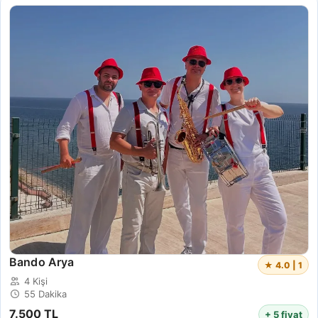
Bando Arya
★ 4.0 | 1
4 Kişi
55 Dakika
7.500 TL
+ 5 fiyat