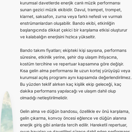
kurumsal davetlerde enerjik canlı müzik performansı
sunan gezici müzik ekibidir. Davul, trampet, trompet,
klarnet, saksafon, zurna veya farklı nefesli ve vurmalı
enstrümanlardan oluşabilir. Bando ekibi, etkinliğin
başlangıcında dikkat çekici bir karşılama etkisi oluşturur
ve kalabalığın enerjisini hızlıca yükseltir.
Bando takımı fiyatları; ekipteki kişi sayısına, performans
süresine, etkinlik yerine, şehir dışı ulaşım ihtiyacına,
kostüm tercihine ve repertuar kapsamına göre değişir.
Kısa gelin alma performansı ile uzun kortej yürüyüşü veya
kurumsal açılış programı aynı kapsamda değerlendirilmez.
Bu yüzden teklif alırken kaç kişilik ekip geleceği, kaç
dakika performans yapılacağı ve ulaşım dahil olup
olmadığı netleştirilmelidir.
Gelin alma ve düğün bandosu, özellikle ev önü karşılama,
gelin çıkarma, konvoy öncesi eğlence ve düğün alanına
enerjik giriş gibi anlarda tercih edilir. Hareketli repertuar,
oyun havaları ve davetlileri sürece dahil eden performans