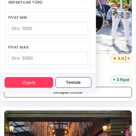
REPERTUAR TÜRÜ
FIYAT MIN
FIYAT MAX
Bando Hicaz
★ 5.0 | 1
5 Kişi
55 Dakika
11.000 TL
+ 3 fiyat
Uygula
Temizle
Detayları İncele