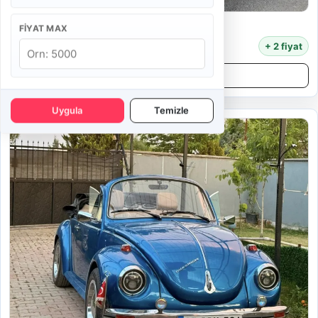
Chevrolet Nova
FIYAT MAX
6.500 TL
+ 2 fiyat
Detayları İncele
Uygula
Temizle