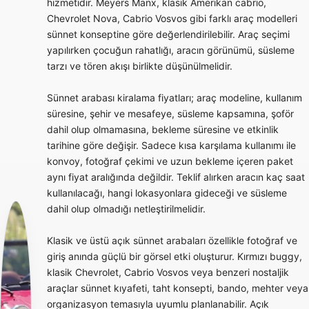
hizmetidir. Meyers Manx, klasik Amerikan cabrio,
Chevrolet Nova, Cabrio Vosvos gibi farklı araç modelleri
sünnet konseptine göre değerlendirilebilir. Araç seçimi
yapılırken çocuğun rahatlığı, aracın görünümü, süsleme
tarzı ve tören akışı birlikte düşünülmelidir.
Sünnet arabası kiralama fiyatları; araç modeline, kullanım
süresine, şehir ve mesafeye, süsleme kapsamına, şoför
dahil olup olmamasına, bekleme süresine ve etkinlik
tarihine göre değişir. Sadece kısa karşılama kullanımı ile
konvoy, fotoğraf çekimi ve uzun bekleme içeren paket
aynı fiyat aralığında değildir. Teklif alırken aracın kaç saat
kullanılacağı, hangi lokasyonlara gideceği ve süsleme
dahil olup olmadığı netleştirilmelidir.
Klasik ve üstü açık sünnet arabaları özellikle fotoğraf ve
giriş anında güçlü bir görsel etki oluşturur. Kırmızı buggy,
klasik Chevrolet, Cabrio Vosvos veya benzeri nostaljik
araçlar sünnet kıyafeti, taht konsepti, bando, mehter veya
organizasyon temasıyla uyumlu planlanabilir. Açık