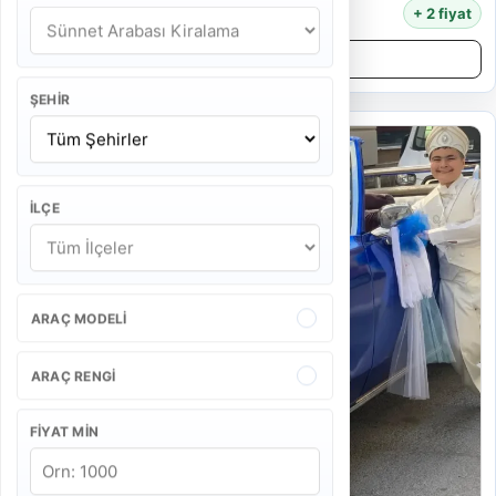
6.500 TL
+ 2 fiyat
Detayları İncele
ŞEHIR
İLÇE
ARAÇ MODELI
ARAÇ RENGI
FIYAT MIN