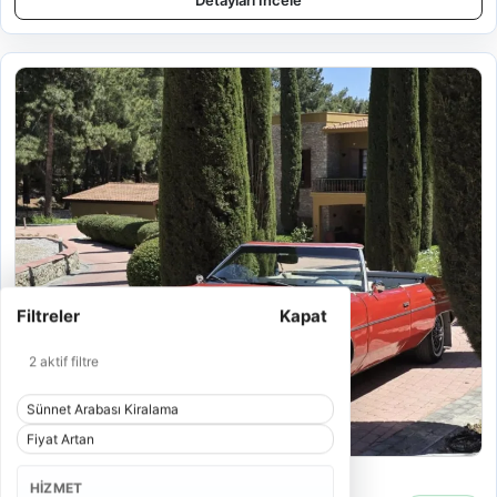
Detayları İncele
Filtreler
Kapat
2 aktif filtre
Sünnet Arabası Kiralama
Fiyat Artan
Chevrolet Impala 1973
HIZMET