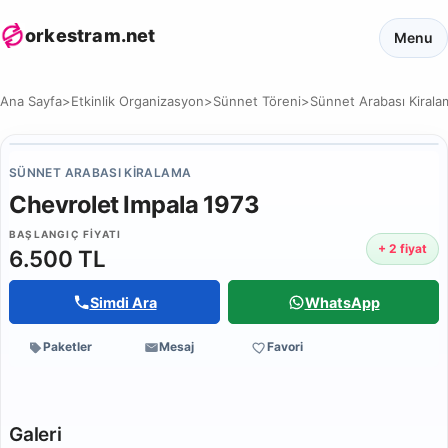
orkestram.net
Menu
Ana Sayfa
>
Etkinlik Organizasyon
>
Sünnet Töreni
>
Sünnet Arabası Kirala
SÜNNET ARABASI KIRALAMA
Chevrolet Impala 1973
BAŞLANGIÇ FIYATI
+ 2 fiyat
6.500 TL
Simdi Ara
WhatsApp
Paketler
Mesaj
Favori
Galeri