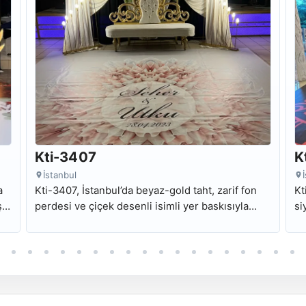
Kti-3407
K
İstanbul
a
Kti-3407, İstanbul’da beyaz-gold taht, zarif fon
Kt
li
perdesi ve çiçek desenli isimli yer baskısıyla
si
hazırlanan şık kına tahtı modelidir.
de