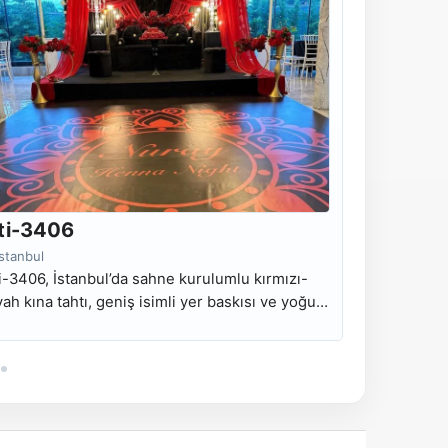
ti-3406
Kti-340
İstanbul
İstanbul
i-3406, İstanbul’da sahne kurulumlu kırmızı-
Kti-3405, İs
yah kına tahtı, geniş isimli yer baskısı ve yoğun
çiçek dekoru
koruyla hazırlanan kiralık modeldir.
salon tipi kı