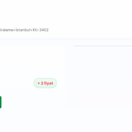
Kiralama
>
İstanbul
>
Kti-3402
+ 2 fiyat