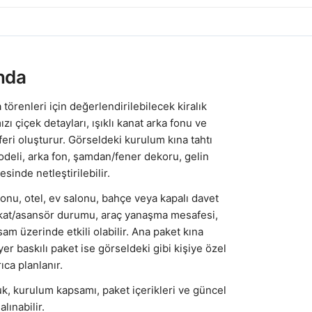
nda
törenleri için değerlendirilebilecek kiralık
ızı çiçek detayları, ışıklı kanat arka fonu ve
feri oluşturur. Görseldeki kurulum kına tahtı
odeli, arka fon, şamdan/fener dekoru, gelin
inde netleştirilebilir.
onu, otel, ev salonu, bahçe veya kapalı davet
ü, kat/asansör durumu, araç yanaşma mesafesi,
sam üzerinde etkili olabilir. Ana paket kına
yer baskılı paket ise görseldeki gibi kişiye özel
ıca planlanır.
uk, kurulum kapsamı, paket içerikleri ve güncel
lınabilir.