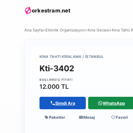
orkestram.net
Ana Sayfa
>
Etkinlik Organizasyon
>
Kına Gecesi
>
Kına Tahtı 
KINA TAHTI KIRALAMA / İSTANBUL
Kti-3402
BAŞLANGIÇ FIYATI
12.000 TL
Simdi Ara
WhatsApp
Paketler
Mesaj
Favori