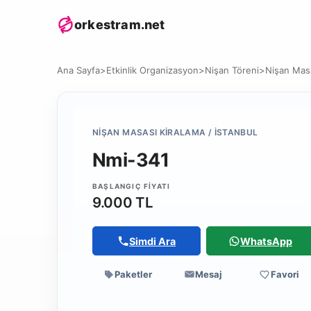
orkestram.net
Ana Sayfa
>
Etkinlik Organizasyon
>
Nişan Töreni
>
Nişan Masa
NIŞAN MASASI KIRALAMA / İSTANBUL
Nmi-341
BAŞLANGIÇ FIYATI
9.000 TL
Simdi Ara
WhatsApp
Paketler
Mesaj
Favori