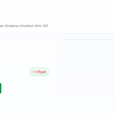
sı Kiralama
>
İstanbul
>
Nmi-341
+ 1 fiyat