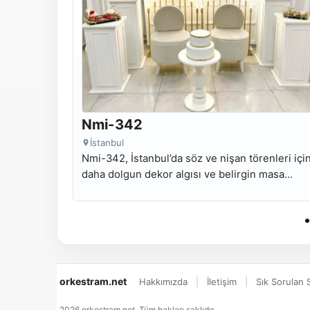
Nmi-342
İstanbul
Nmi-342, İstanbul’da söz ve nişan törenleri içi
daha dolgun dekor algısı ve belirgin masa
kompozisyonuyla hazırlanan kiralık nişan masa
modelidir.
orkestram.net
Hakkımızda
İletişim
Sık Sorulan 
2026 orkestram.net. Tüm hakları saklıdır.