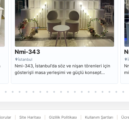
Nmi-343
N
İstanbul
n
Nmi-343, İstanbul’da söz ve nişan törenleri için
Nm
gösterişli masa yerleşimi ve güçlü konsept
mi
sı
görünümüyle hazırlanan kiralık nişan masası
ha
modelidir.
Sorular
Site Haritası
Gizlilik Politikası
Kullanım Şartları
Ücre