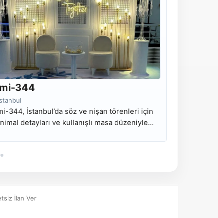
mi-344
Nmi-34
İstanbul
İstanbul
i-344, İstanbul’da söz ve nişan törenleri için
Nmi-345, İst
nimal detayları ve kullanışlı masa düzeniyle
romantik de
zırlanan kiralık nişan masası modelidir.
hazırlanan k
tsiz İlan Ver