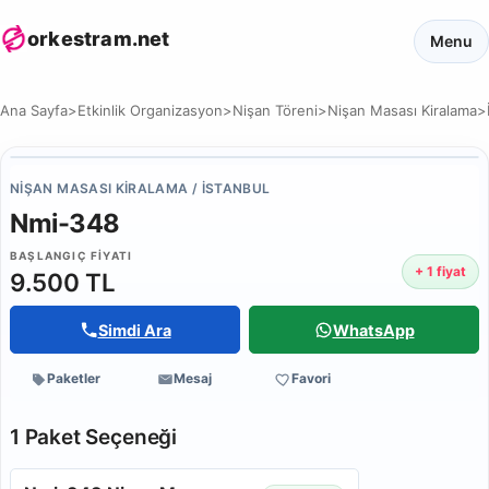
orkestram.net
Menu
Ana Sayfa
>
Etkinlik Organizasyon
>
Nişan Töreni
>
Nişan Masası Kiralama
>
NIŞAN MASASI KIRALAMA / İSTANBUL
Nmi-348
BAŞLANGIÇ FIYATI
+ 1 fiyat
9.500 TL
Simdi Ara
WhatsApp
Paketler
Mesaj
Favori
1 Paket Seçeneği