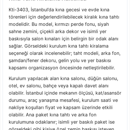
Kti-3403, İstanbul’da kına gecesi ve evde kına
törenleri için değerlendirilebilecek kiralık kına tahtı
modelidir. Bu model, kırmızı perde fonu, siyah
sahne zemini, çiçekli arka dekor ve isimli yer
baskısıyla salon kınaları için belirgin bir odak alanı
sağlar. Görseldeki kurulum kına tahtı kiralama
seçeneği olarak incelenebilir; taht modeli, arka fon,
şamdan/fener dekoru, gelin yolu ve yer baskısı
kapsamı organizasyon öncesinde netleştirilebilir.
Kurulum yapılacak alan kına salonu, düğün salonu,
otel, ev salonu, bahçe veya kapalı davet alanı
olabilir. İstanbul içinde mekanın ölçüsü, kat/asansör
durumu, araç yanaşma mesafesi, kurulum saati ve
nakliye koşulları fiyat ve kapsam üzerinde etkili
olabilir. Ana paket kına tahtı ve arka fon
kurulumuna odaklanır; isimli yer baskılı paket ise
görseldeki gibi kişiye özel zemin baskısı isteyen