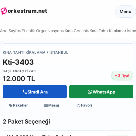
orkestram.net
Menu
Ana Sayfa
>
Etkinlik Organizasyon
>
Kına Gecesi
>
Kına Tahtı Kiralama
>
İsta
KINA TAHTI KIRALAMA / İSTANBUL
Kti-3403
BAŞLANGIÇ FIYATI
+ 2 fiyat
12.000 TL
Simdi Ara
WhatsApp
Paketler
Mesaj
Favori
2 Paket Seçeneği