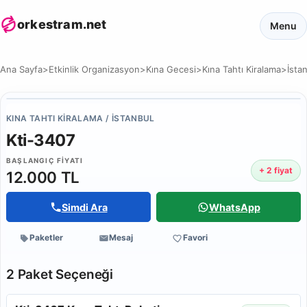
orkestram.net
Menu
Ana Sayfa
>
Etkinlik Organizasyon
>
Kına Gecesi
>
Kına Tahtı Kiralama
>
İsta
KINA TAHTI KIRALAMA / İSTANBUL
Kti-3407
BAŞLANGIÇ FIYATI
+ 2 fiyat
12.000 TL
Simdi Ara
WhatsApp
Paketler
Mesaj
Favori
2 Paket Seçeneği