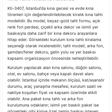
Kti-3407, İstanbul’da kına gecesi ve evde kına
törenleri için değerlendirilebilecek kiralık kına tahtı
modelidir. Bu model, beyaz-gold taht formu, açık
renk fon perdesi, çiçekli arka dekor ve isimli yer
baskısıyla daha zarif bir kına dekoru arayanlara
hitap eder. Görseldeki kurulum kına tahtı kiralama
seçeneği olarak incelenebilir; taht modeli, arka fon,
şamdan/fener dekoru, gelin yolu ve yer baskısı
kapsamı organizasyon öncesinde netleştirilebilir.
Kurulum yapılacak alan kına salonu, düğün salonu,
otel, ev salonu, bahçe veya kapalı davet alanı
olabilir. İstanbul içinde mekanın ölçüsü, kat/asansör
durumu, araç yanaşma mesafesi, kurulum saati ve
nakliye koşulları fiyat ve kapsam üzerinde etkili
olabilir. Ana paket kına tahtı ve arka fon
kurulumuna odaklanır; isimli yer baskılı paket ise
görseldeki gibi kişiye özel zemin baskısı isteyen