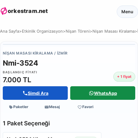
orkestram.net
Menu
Ana Sayfa
>
Etkinlik Organizasyon
>
Nişan Töreni
>
Nişan Masası Kiralama
>
NIŞAN MASASI KIRALAMA / İZMIR
Nmi-3524
BAŞLANGIÇ FIYATI
+ 1 fiyat
7.000 TL
Simdi Ara
WhatsApp
Paketler
Mesaj
Favori
1 Paket Seçeneği