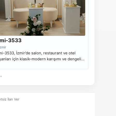
mi-3533
Nmi-35
İzmir
İzmir
i-3533, İzmir’de salon, restaurant ve otel
Nmi-3532, İ
şanları için klasik-modern karışımı ve dengeli
organizasyo
ka fon kullanımı sunan kiralık nişan masası
modern ve t
delidir.
masası mode
tsiz İlan Ver