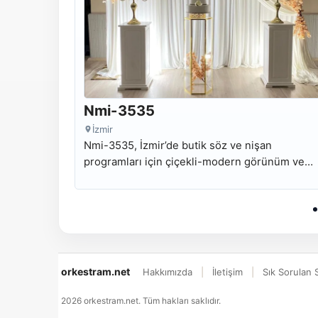
Nmi-3535
İzmir
Nmi-3535, İzmir’de butik söz ve nişan
programları için çiçekli-modern görünüm ve
düzenli masa odağı sunan kiralık nişan masası
modelidir.
orkestram.net
Hakkımızda
İletişim
Sık Sorulan 
2026 orkestram.net. Tüm hakları saklıdır.