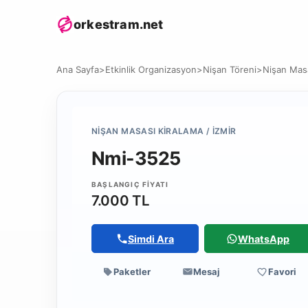
orkestram.net
Ana Sayfa
>
Etkinlik Organizasyon
>
Nişan Töreni
>
Nişan Masa
NIŞAN MASASI KIRALAMA / İZMIR
Nmi-3525
BAŞLANGIÇ FIYATI
7.000 TL
Simdi Ara
WhatsApp
Paketler
Mesaj
Favori