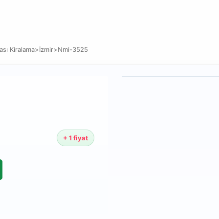
sı Kiralama
>
İzmir
>
Nmi-3525
+ 1 fiyat