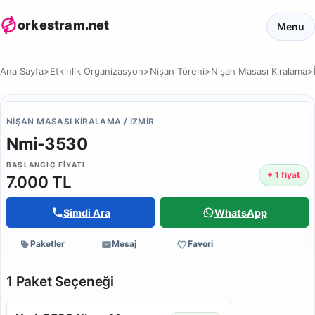
orkestram.net
Menu
Ana Sayfa
>
Etkinlik Organizasyon
>
Nişan Töreni
>
Nişan Masası Kiralama
>
NIŞAN MASASI KIRALAMA / İZMIR
Nmi-3530
BAŞLANGIÇ FIYATI
+ 1 fiyat
7.000 TL
Simdi Ara
WhatsApp
Paketler
Mesaj
Favori
1 Paket Seçeneği