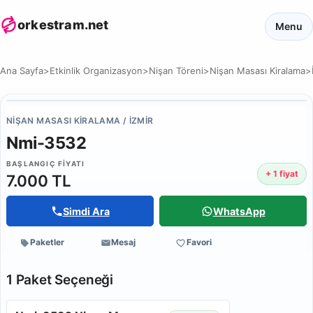
orkestram.net
Menu
Ana Sayfa
>
Etkinlik Organizasyon
>
Nişan Töreni
>
Nişan Masası Kiralama
>
NIŞAN MASASI KIRALAMA / İZMIR
Nmi-3532
BAŞLANGIÇ FIYATI
+ 1 fiyat
7.000 TL
Simdi Ara
WhatsApp
Paketler
Mesaj
Favori
1 Paket Seçeneği