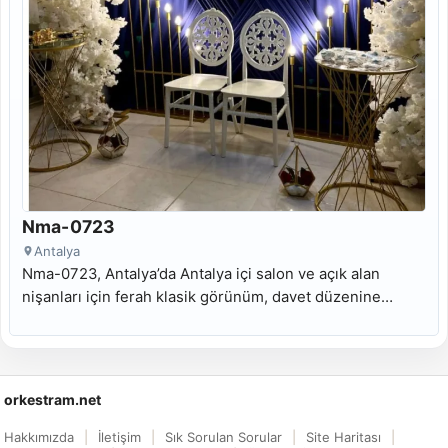
Nma-0723
Antalya
Nma-0723, Antalya’da Antalya içi salon ve açık alan
nişanları için ferah klasik görünüm, davet düzenine
uyumlu masa odağı ve Antalya söz masası kiralama
arayanlara uygun kiralık nişan masası modelidir.
orkestram.net
Hakkımızda
İletişim
Sık Sorulan Sorular
Site Haritası