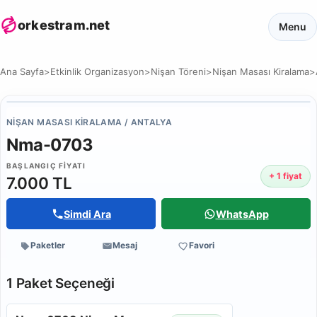
orkestram.net
Menu
Ana Sayfa
>
Etkinlik Organizasyon
>
Nişan Töreni
>
Nişan Masası Kiralama
>
NIŞAN MASASI KIRALAMA / ANTALYA
Nma-0703
BAŞLANGIÇ FIYATI
+ 1 fiyat
7.000 TL
Simdi Ara
WhatsApp
Paketler
Mesaj
Favori
1 Paket Seçeneği