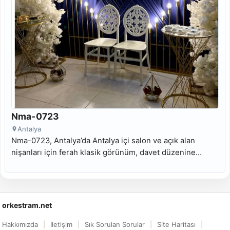
Nma-0723
Antalya
Nma-0723, Antalya’da Antalya içi salon ve açık alan
nişanları için ferah klasik görünüm, davet düzenine
uyumlu masa odağı ve Antalya söz masası kiralama
arayanlara uygun kiralık nişan masası modelidir.
orkestram.net
Hakkımızda
İletişim
Sık Sorulan Sorular
Site Haritası