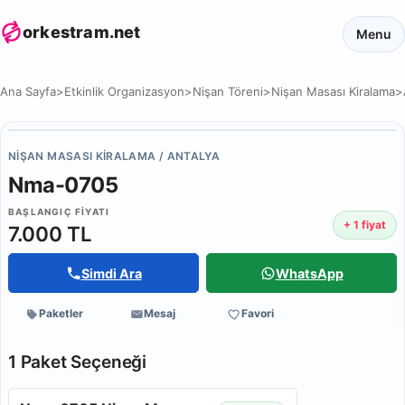
orkestram.net
Menu
Ana Sayfa
>
Etkinlik Organizasyon
>
Nişan Töreni
>
Nişan Masası Kiralama
>
NIŞAN MASASI KIRALAMA / ANTALYA
Nma-0705
BAŞLANGIÇ FIYATI
+ 1 fiyat
7.000 TL
Simdi Ara
WhatsApp
Paketler
Mesaj
Favori
1 Paket Seçeneği