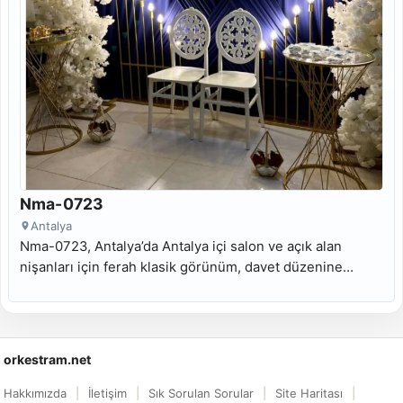
Nma-0723
Antalya
Nma-0723, Antalya’da Antalya içi salon ve açık alan
nişanları için ferah klasik görünüm, davet düzenine
uyumlu masa odağı ve Antalya söz masası kiralama
arayanlara uygun kiralık nişan masası modelidir.
orkestram.net
Hakkımızda
İletişim
Sık Sorulan Sorular
Site Haritası