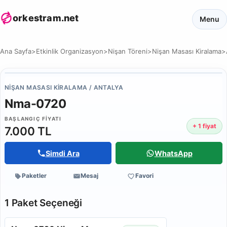
orkestram.net
Menu
Ana Sayfa
>
Etkinlik Organizasyon
>
Nişan Töreni
>
Nişan Masası Kiralama
>
NIŞAN MASASI KIRALAMA / ANTALYA
Nma-0720
BAŞLANGIÇ FIYATI
+ 1 fiyat
7.000 TL
Simdi Ara
WhatsApp
Paketler
Mesaj
Favori
1 Paket Seçeneği