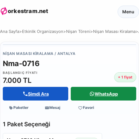
orkestram.net
Menu
Ana Sayfa
>
Etkinlik Organizasyon
>
Nişan Töreni
>
Nişan Masası Kiralama
>
NIŞAN MASASI KIRALAMA / ANTALYA
Nma-0716
BAŞLANGIÇ FIYATI
+ 1 fiyat
7.000 TL
Simdi Ara
WhatsApp
Paketler
Mesaj
Favori
1 Paket Seçeneği