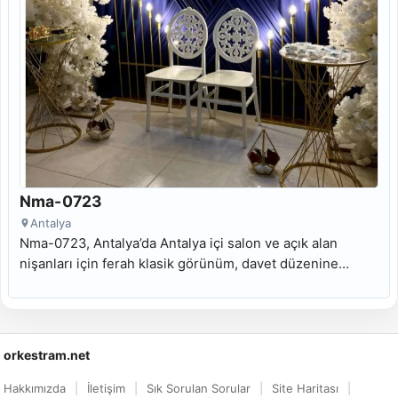
Nma-0723
Antalya
Nma-0723, Antalya’da Antalya içi salon ve açık alan
nişanları için ferah klasik görünüm, davet düzenine
uyumlu masa odağı ve Antalya söz masası kiralama
arayanlara uygun kiralık nişan masası modelidir.
orkestram.net
Hakkımızda
İletişim
Sık Sorulan Sorular
Site Haritası