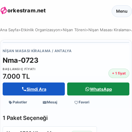
orkestram.net
Menu
Ana Sayfa
>
Etkinlik Organizasyon
>
Nişan Töreni
>
Nişan Masası Kiralama
>
NIŞAN MASASI KIRALAMA / ANTALYA
Nma-0723
BAŞLANGIÇ FIYATI
+ 1 fiyat
7.000 TL
Simdi Ara
WhatsApp
Paketler
Mesaj
Favori
1 Paket Seçeneği