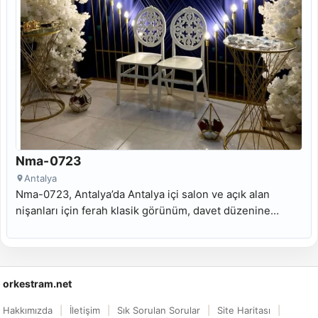
Nma-0723
Antalya
Nma-0723, Antalya’da Antalya içi salon ve açık alan
nişanları için ferah klasik görünüm, davet düzenine
uyumlu masa odağı ve Antalya söz masası kiralama
arayanlara uygun kiralık nişan masası modelidir.
orkestram.net
Hakkımızda
İletişim
Sık Sorulan Sorular
Site Haritası