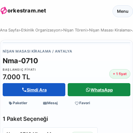
orkestram.net
Menu
Ana Sayfa
>
Etkinlik Organizasyon
>
Nişan Töreni
>
Nişan Masası Kiralama
>
NIŞAN MASASI KIRALAMA / ANTALYA
Nma-0710
BAŞLANGIÇ FIYATI
+ 1 fiyat
7.000 TL
Simdi Ara
WhatsApp
Paketler
Mesaj
Favori
1 Paket Seçeneği