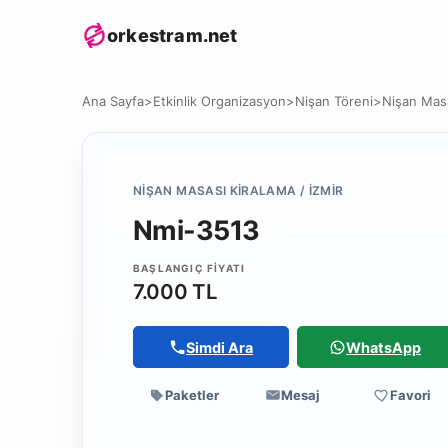
orkestram.net
Ana Sayfa
>
Etkinlik Organizasyon
>
Nişan Töreni
>
Nişan Masa
NIŞAN MASASI KIRALAMA / İZMIR
Nmi-3513
BAŞLANGIÇ FIYATI
7.000 TL
Simdi Ara
WhatsApp
Paketler
Mesaj
Favori