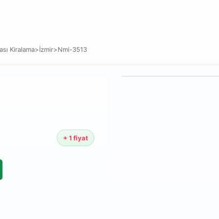
sı Kiralama
>
İzmir
>
Nmi-3513
+ 1 fiyat