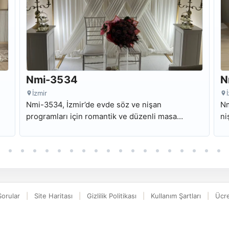
Nmi-3534
N
İzmir
Nmi-3534, İzmir’de evde söz ve nişan
Nm
programları için romantik ve düzenli masa
ni
konsepti ve özenli paket sunumu sunan kiralık
ar
nişan masası modelidir.
mo
Sorular
Site Haritası
Gizlilik Politikası
Kullanım Şartları
Ücre