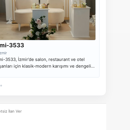
mi-3533
Nmi-35
İzmir
İzmir
i-3533, İzmir’de salon, restaurant ve otel
Nmi-3532, İ
şanları için klasik-modern karışımı ve dengeli
organizasyo
ka fon kullanımı sunan kiralık nişan masası
modern ve t
delidir.
masası mode
tsiz İlan Ver