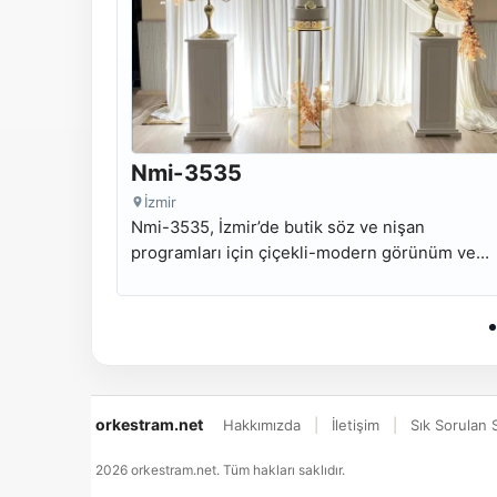
Nmi-3535
İzmir
Nmi-3535, İzmir’de butik söz ve nişan
programları için çiçekli-modern görünüm ve
düzenli masa odağı sunan kiralık nişan masası
modelidir.
orkestram.net
Hakkımızda
İletişim
Sık Sorulan 
2026 orkestram.net. Tüm hakları saklıdır.